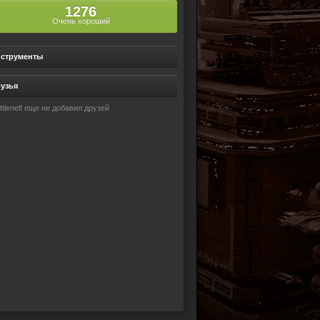
1276
Очень хороший
струменты
узья
ttlenelf еще не добавил друзей