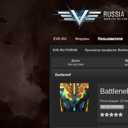
EVE-RU
Форумы
Пользователи
EVE-RU FORUM
Просмотр профиля: Battlen
Донат
I
На хостинг
до
Battlenelf
Battlenel
Регистрация: 23 N
Ак
НЕ НА ФОРУМЕ