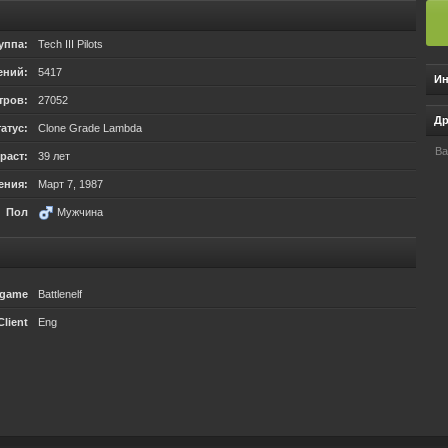
уппа:
Tech III Pilots
ений:
5417
Ин
тров:
27052
Др
атус:
Clone Grade Lambda
Ba
раст:
39 лет
ения:
Март 7, 1987
Пол
Мужчина
ngame
Battlenelf
Client
Eng