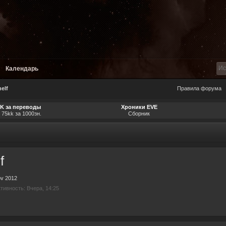
Календарь
elf
Правила форума
SK за переводы
Хроники EVE
 75kk за 1000зн.
Сборник
f
ov 2012
тивность: Вчера, 14:25