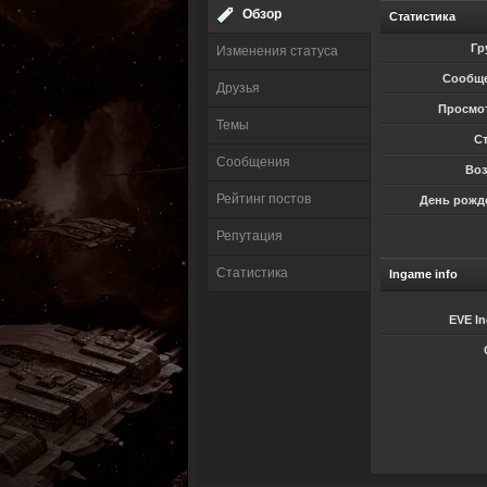
Обзор
Статистика
Гр
Изменения статуса
Сообщ
Друзья
Просмо
Темы
Ст
Сообщения
Воз
Рейтинг постов
День рожд
Репутация
Статистика
Ingame info
EVE I