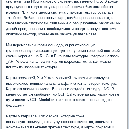
системы типа NGS на новую систему, названную PGS. В конце
предыдущего года этот устаревший формат был заменён на
модель PBR, но в целом система упаковки текстур осталась
такой же. Добавление новых карт, комбинирование старых, и
технические сложности, связанные с отображением работ наших
дизайнеров, привели к необходимости создать новую систему
упаковки текстур, чтобы наша работа увидела свет.
Мы переместили карты альбедо, обрабатывающие
группированную информацию для получения конечной цветовой
схемы корабля, на R-, G- и B-каналы текстуры, которую назвали
_AR. Альфа–канал занят картой шероховатости, как можно
понять из названия текстуры.
Карты нормалей, X и Y для большей точности используют
высококачественные каналы альфа и G-канал второй текстуры.
Карта окклюзии занимает B-канал и создаёт текстуру _NO. R-
канал остаётся свободен, но CCP Salvo всегда рад найти новые
пути позлить CCP Mankiller, так что кто знает, что нас ждёт в
будущем?
Карты материала и отблесков, которые тоже
используютпреимущества улучшенного качества, занимают
альфа-канал и G-канал третьей текстуры, а карты покраски и