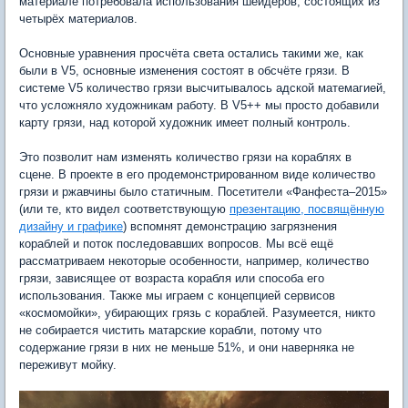
материале потребовала использования шейдеров, состоящих из
четырёх материалов.
Основные уравнения просчёта света остались такими же, как
были в V5, основные изменения состоят в обсчёте грязи. В
системе V5 количество грязи высчитывалось адской матемагией,
что усложняло художникам работу. В V5++ мы просто добавили
карту грязи, над которой художник имеет полный контроль.
Это позволит нам изменять количество грязи на кораблях в
сцене. В проекте в его продемонстрированном виде количество
грязи и ржавчины было статичным. Посетители «Фанфеста–2015»
(или те, кто видел соответствующую
презентацию, посвящённую
дизайну и графике
) вспомнят демонстрацию загрязнения
кораблей и поток последовавших вопросов. Мы всё ещё
рассматриваем некоторые особенности, например, количество
грязи, зависящее от возраста корабля или способа его
использования. Также мы играем с концепцией сервисов
«космомойки», убирающих грязь с кораблей. Разумеется, никто
не собирается чистить матарские корабли, потому что
содержание грязи в них не меньше 51%, и они наверняка не
переживут мойку.