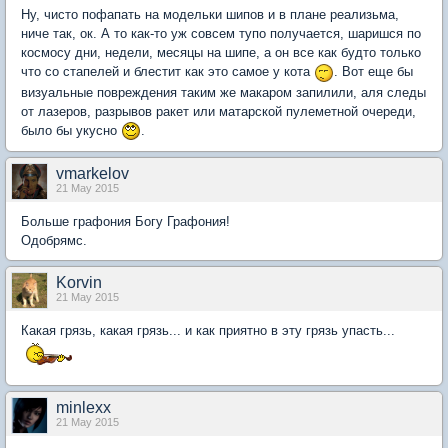
Ну, чисто пофапать на модельки шипов и в плане реализьма,
ниче так, ок. А то как-то уж совсем тупо получается, шаришся по
космосу дни, недели, месяцы на шипе, а он все как будто только
что со стапелей и блестит как это самое у кота
. Вот еще бы
визуальные повреждения таким же макаром запилили, аля следы
от лазеров, разрывов ракет или матарской пулеметной очереди,
было бы укусно
.
vmarkelov
21 May 2015
Больше графония Богу Графония!
Одобрямс.
Korvin
21 May 2015
Какая грязь, какая грязь... и как приятно в эту грязь упасть...
minlexx
21 May 2015