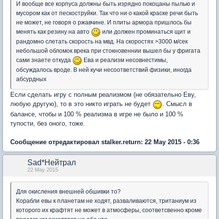
И вообще все корпуса должны быть изрядно покоцаны пылью и
мусором как от пескоструйки. Так что ни о какой краске речи быть
не может, не говоря о ржавчине. И плиты армора пришлось бы
менять как резину на авто
или должен проминаться щит и
рандомно слетать скорость на мвд. На скоростях >3000 м/сек
небольшой обломок врека при стокновеннии вышел бы у фригата
сами знаете откуда
Ева и реализм несовнестимы,
обсуждалось вроде. В ней кучи несоответствий физики, иногда
абсурдных
Если сделать игру с полным реализмом (не обязательно Еву,
любую другую), то в это никто играть не будет
. Смысл в
балансе, чтобы и 100 % реализма в игре не было и 100 %
тупости, без оного, тоже.
Сообщение отредактировал stalker.return: 22 May 2015 - 0:36
Sad*Нейтрал
22 May 2015
Для окисления внешней обшивки то?
Корабли евы к планетам не ходят, разваливаются, тританиум из
которого их крафтят не может в атмосферы, соответсвенно кроме