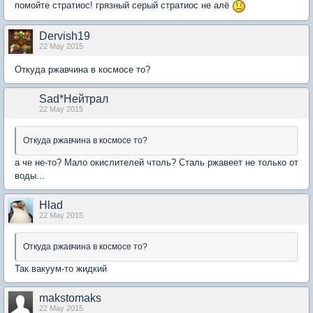
помойте стратиос! грязный серый стратиос не алё
Dervish19
22 May 2015
Откуда ржавчина в космосе то?
Sad*Нейтрал
22 May 2015
Откуда ржавчина в космосе то?
а че не-то? Мало окислителей чтоль? Сталь ржавеет не только от
воды...
Hlad
22 May 2015
Откуда ржавчина в космосе то?
Так вакуум-то жидкий
makstomaks
22 May 2015