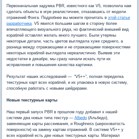
Первоначальная задумка PBR, известного как V5, позволила нам
сделать объекты в игре реалистичнее, отказавшись от модели
отражений Фонга. Подробнее вы можете прочитать в
этой статье
разработчика
. V5 явился большим шагом в сторону более
впечатляющего визуального ряда, но фактический внешний вид
кораблей оставлял желать много лучшего. Были утеряны
некоторые детали, часть цветов выглядела хуже среднего, а
разница между отражающими и не отражающими поверхностями
некоторых кораблей выглядела нереалистично. Выявив эти
недостатки в декабре, мы сразу начали искать пути их
исправления и повышения качества картинки.
Результат наших исследований — “V5++”, полная переделка
текстурных карт всех кораблей, и их упаковка в новую систему,
способную работать с новыми шейдерами.
Новые текстурные карты
Наш первый запуск PBR в прошлом году добавил к нашей
системе два новых типа текстур —
Albedo
(Альбедо),
заменяющие карты рассеивания, и Roughness (шероховатость
поверхности) на замену картам отражений. В системе V5++ у
всех кораблей есть две новых текстурных карты. Материал