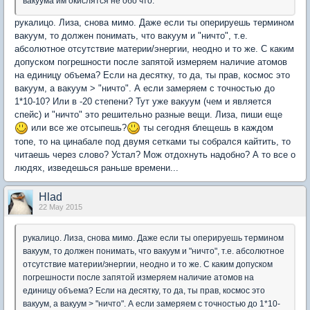
вакуума им окислятся не обо что.
рукалицо. Лиза, снова мимо. Даже если ты оперируешь термином
вакуум, то должен понимать, что вакуум и "ничто", т.е.
абсолютное отсутствие материи/энергии, неодно и то же. С каким
допуском погрешности после запятой измеряем наличие атомов
на единицу объема? Если на десятку, то да, ты прав, космос это
вакуум, а вакуум > "ничто". А если замеряем с точностью до
1*10-10? Или в -20 степени? Тут уже вакуум (чем и является
спейс) и "ничто" это решительно разные вещи. Лиза, пиши еще
или все же отсыпешь?
ты сегодня блещешь в каждом
топе, то на цинабале под двумя сетками ты собрался кайтить, то
читаешь через слово? Устал? Мож отдохнуть надобно? А то все о
людях, изведешься раньше времени...
Hlad
22 May 2015
рукалицо. Лиза, снова мимо. Даже если ты оперируешь термином
вакуум, то должен понимать, что вакуум и "ничто", т.е. абсолютное
отсутствие материи/энергии, неодно и то же. С каким допуском
погрешности после запятой измеряем наличие атомов на
единицу объема? Если на десятку, то да, ты прав, космос это
вакуум, а вакуум > "ничто". А если замеряем с точностью до 1*10-