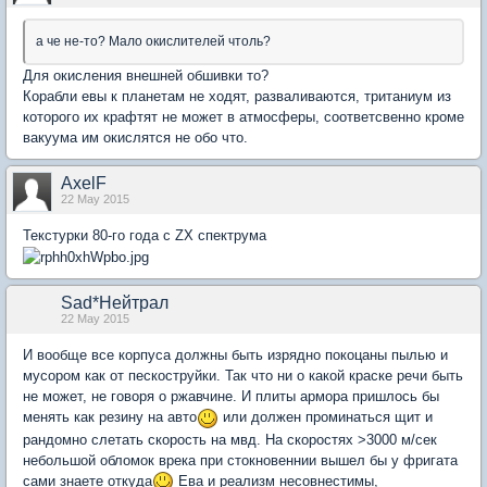
а че не-то? Мало окислителей чтоль?
Для окисления внешней обшивки то?
Корабли евы к планетам не ходят, разваливаются, тританиум из
которого их крафтят не может в атмосферы, соответсвенно кроме
вакуума им окислятся не обо что.
AxelF
22 May 2015
Текстурки 80-го года с ZX спектрума
Sad*Нейтрал
22 May 2015
И вообще все корпуса должны быть изрядно покоцаны пылью и
мусором как от пескоструйки. Так что ни о какой краске речи быть
не может, не говоря о ржавчине. И плиты армора пришлось бы
менять как резину на авто
или должен проминаться щит и
рандомно слетать скорость на мвд. На скоростях >3000 м/сек
небольшой обломок врека при стокновеннии вышел бы у фригата
сами знаете откуда
Ева и реализм несовнестимы,