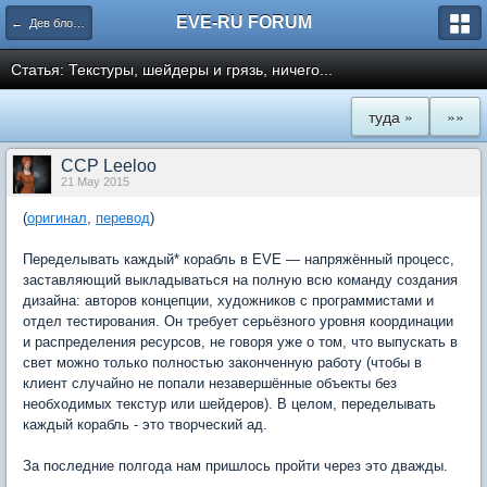
EVE-RU FORUM
← Дев блоги и патчи
Статья: Текстуры, шейдеры и грязь, ничего...
туда »
»»
CCP Leeloo
21 May 2015
(
оригинал
,
перевод
)
Переделывать каждый* корабль в EVE — напряжённый процесс,
заставляющий выкладываться на полную всю команду создания
дизайна: авторов концепции, художников с программистами и
отдел тестирования. Он требует серьёзного уровня координации
и распределения ресурсов, не говоря уже о том, что выпускать в
свет можно только полностью законченную работу (чтобы в
клиент случайно не попали незавершённые объекты без
необходимых текстур или шейдеров). В целом, переделывать
каждый корабль - это творческий ад.
За последние полгода нам пришлось пройти через это дважды.