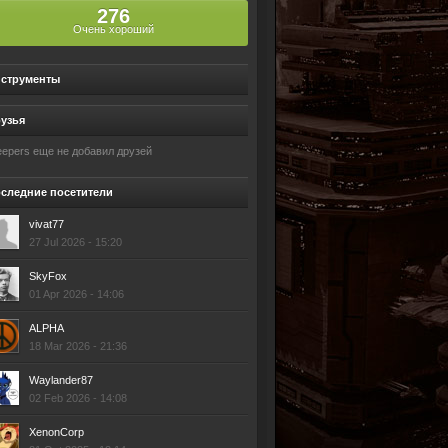
276
Очень хороший
струменты
узья
eepers еще не добавил друзей
следние посетители
vivat77
27 Jul 2026 - 15:20
SkyFox
01 Apr 2026 - 14:06
ALPHA
18 Mar 2026 - 21:36
Waylander87
02 Feb 2026 - 14:08
XenonCorp