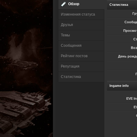
Обзор
Статистика
Гр
Изменения статуса
Сообщ
Друзья
Просмо
Темы
Ст
Сообщения
Воз
Рейтинг постов
День рожд
Репутация
Статистика
Ingame info
EVE I
E