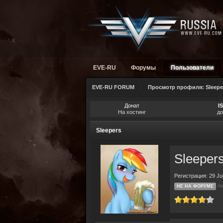
EVE-RU
Форумы
Пользователи
EVE-RU FORUM
Просмотр профиля: Sleepe
Донат
I
На хостинг
до
Sleepers
Sleeper
Регистрация: 29 Ju
Ак
НЕ НА ФОРУМЕ