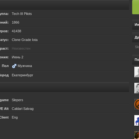
уппа:
Tech III Pilots
ений:
1866
Ин
тров:
41438
Др
атус:
Clone Grade Iota
Sl
раст:
Неизвестен
ения:
Июнь 2
По
Пол
Мужчина
Город
Екатеринбург
ngame
Slepers
VE Alt
Caldari Salvag
Client
Eng