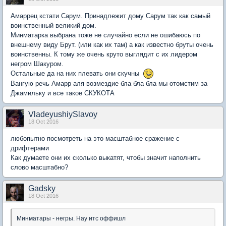
Амаррец кстати Сарум. Принадлежит дому Сарум так как самый
воинственный великий дом.
Минматарка выбрана тоже не случайно если не ошибаюсь по
внешнему виду Брут. (или как их там) а как известно бруты очень
воинственны. К тому же очень круто выглядит с их лидером
негром Шакуром.
Остальные да на них плевать они скучны
Вангую речь Амарр аля возмездие бла бла бла мы отомстим за
Джамильку и все такое СКУКОТА
VladeyushiySlavoy
18 Oct 2016
любопытно посмотреть на это масштабное сражение с
дрифтерами
Как думаете они их сколько выкатят, чтобы значит наполнить
слово масштабно?
Gadsky
18 Oct 2016
Минматары - негры. Нау итс оффишл