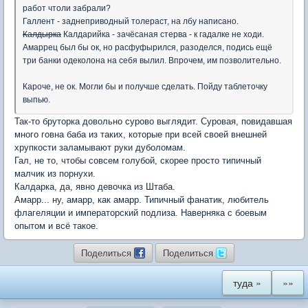
работ чтоли забрали?
Галлент - заднеприводный толераст, на лбу написано.
Калдырка
Калдарийка - зачёсаная стерва - к гадалке не ходи.
Амаррец был бы ок, но расфуфырился, разоделся, подись ещё
три банки одеколона на себя вылил. Впрочем, им позволительно.
Кароче, не ок. Могли бы и получше сделать. Пойду таблеточку
выпью.
Так-то бруторка довольно сурово выглядит. Суровая, повидавшая
много говна баба из таких, которые при всей своей внешней
хрупкости заламывают руки дуболомам.
Гал, не то, чтобы совсем голубой, скорее просто типичный
малчик из порнухи.
Калдарка, да, явно девочка из Штаба.
Амарр... ну, амарр, как амарр. Типичный фанатик, любитель
флагеляции и императорский подлиза. Наверняка с боевым
опытом и всё такое.
Поделиться
Поделиться
туда »
»»