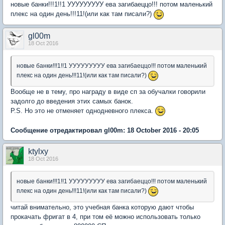
новые банки!!!1!!1 УУУУУУУУУ ева загибаеццо!!! потом маленький
плекс на один день!!!11!(или как там писали?)
gl00m
18 Oct 2016
новые банки!!!1!!1 УУУУУУУУУ ева загибаеццо!!! потом маленький
плекс на один день!!!11!(или как там писали?)
Вообще не в тему, про награду в виде сп за обучалки говорили
задолго до введения этих самых банок.
P.S. Но это не отменяет однодневного плекса.
Сообщение отредактировал gl00m: 18 October 2016 - 20:05
ktylxy
18 Oct 2016
новые банки!!!1!!1 УУУУУУУУУ ева загибаеццо!!! потом маленький
плекс на один день!!!11!(или как там писали?)
читай внимательно, это учебная банка которую дают чтобы
прокачать фригат в 4, при том её можно использовать только