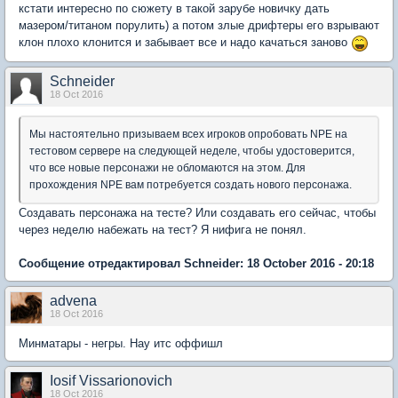
кстати интересно по сюжету в такой зарубе новичку дать
мазером/титаном порулить) а потом злые дрифтеры его взрывают
клон плохо клонится и забывает все и надо качаться заново
Schneider
18 Oct 2016
Мы настоятельно призываем всех игроков опробовать NPE на
тестовом сервере на следующей неделе, чтобы удостоверится,
что все новые персонажи не обломаются на этом. Для
прохождения NPE вам потребуется создать нового персонажа.
Создавать персонажа на тесте? Или создавать его сейчас, чтобы
через неделю набежать на тест? Я нифига не понял.
Сообщение отредактировал Schneider: 18 October 2016 - 20:18
advena
18 Oct 2016
Минматары - негры. Нау итс оффишл
Iosif Vissarionovich
18 Oct 2016