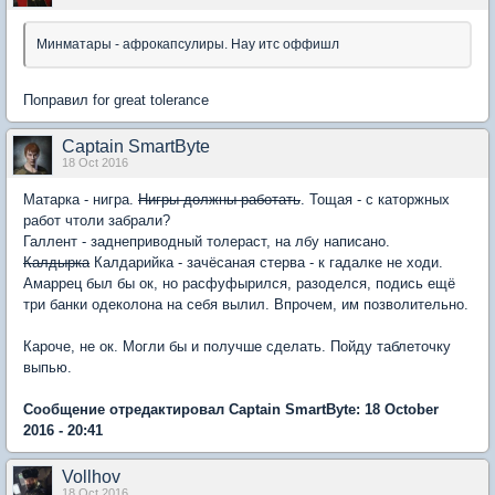
Минматары - афрокапсулиры. Нау итс оффишл
Поправил for great tolerance
Captain SmartByte
18 Oct 2016
Матарка - нигра.
Нигры должны работать
. Тощая - с каторжных
работ чтоли забрали?
Галлент - заднеприводный толераст, на лбу написано.
Калдырка
Калдарийка - зачёсаная стерва - к гадалке не ходи.
Амаррец был бы ок, но расфуфырился, разоделся, подись ещё
три банки одеколона на себя вылил. Впрочем, им позволительно.
Кароче, не ок. Могли бы и получше сделать. Пойду таблеточку
выпью.
Сообщение отредактировал Captain SmartByte: 18 October
2016 - 20:41
Vollhov
18 Oct 2016