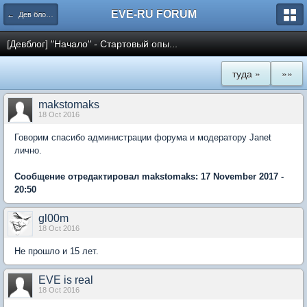
EVE-RU FORUM
← Дев блоги и патчи
[Девблог] "Начало" - Стартовый опы...
туда »
»»
makstomaks
18 Oct 2016
Говорим спасибо администрации форума и модератору Janet
лично.
Сообщение отредактировал makstomaks: 17 November 2017 -
20:50
gl00m
18 Oct 2016
Не прошло и 15 лет.
EVE is real
18 Oct 2016