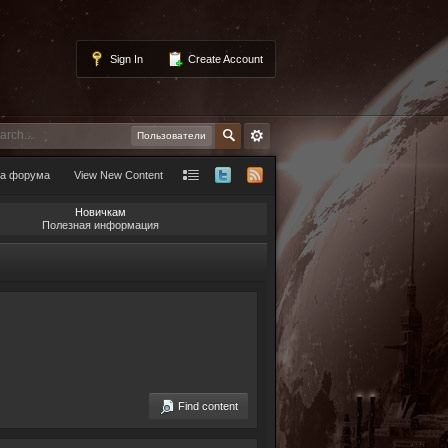
Sign In
Create Account
Пользователи
а форума
View New Content
Новичкам
Полезная информация
Find content