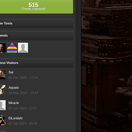
515
Очень хороший
er Tools
iends
test Visitors
Sat
05 Dec 2025 - 17:54
Aquatic
10 May 2025 - 12:43
Miracle
08 Jan 2024 - 12:57
ElLoridaN
02 Jan 2024 - 00:35