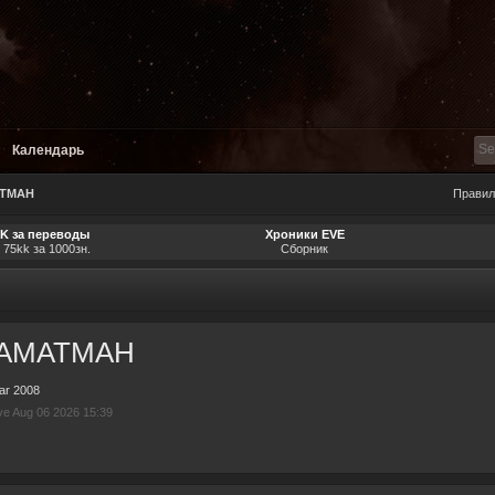
Календарь
ATMAH
Правил
SK за переводы
Хроники EVE
 75kk за 1000зн.
Сборник
AMATMAH
ar 2008
ive Aug 06 2026 15:39