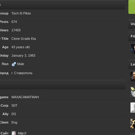
s
Group
Tech III Pilots
 Posts
674
Us
 Views
17459
Fr
Title
Clone Grade Eta
Age
43 years old
thday
January 3, 1983
Пол
Male
La
Город
г. Ставрополь
ngame
MAXACAMATMAH
Corp
S0T
Ally
DS
Client
Eng
Сайт
http://