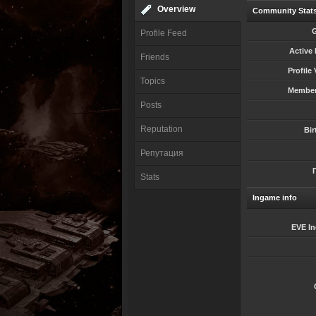
Overview
Community Stat
Profile Feed
Active
Friends
Profile
Topics
Member 
Posts
Reputation
Bir
Репутация
Stats
Ingame info
EVE I