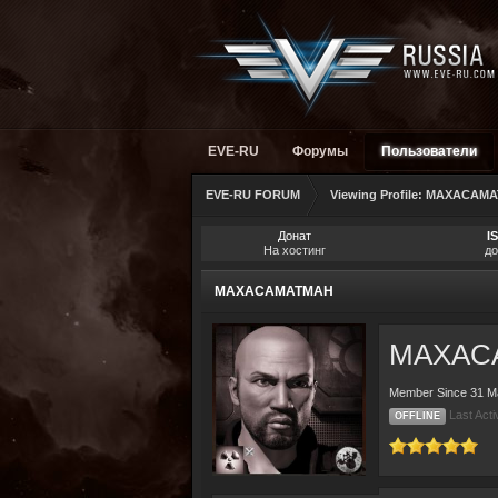
EVE-RU
Форумы
Пользователи
EVE-RU FORUM
Viewing Profile: MAXACAM
Донат
I
На хостинг
до
MAXACAMATMAH
MAXAC
Member Since 31 M
Last Act
OFFLINE