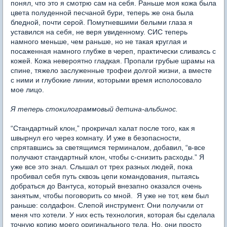
понял, что это я смотрю сам на себя. Раньше моя кожа была
цвета полуденной песчаной бури, теперь же она была
бледной, почти серой. Помутневшими белыми глаза я
уставился на себя, не веря увиденному. СИС теперь
намного меньше, чем раньше, но не такая круглая и
посаженная намного глубже в череп, практически сливаясь с
кожей. Кожа невероятно гладкая. Пропали грубые шрамы на
спине, тяжело заслуженные трофеи долгой жизни, а вместе
с ними и глубокие линии, которыми время исполосовало
мое лицо.
Я теперь стокилограммовый детина-альбинос.
“Стандартный клон,” прокричал халат после того, как я
швырнул его через комнату. И уже в безопасности,
спрятавшись за светящимся терминалом, добавил, “в-все
получают стандартный клон, чтобы с-снизить расходы.” Я
уже все это знал. Слышал от трех разных людей, пока
пробивал себя путь сквозь цепи командования, пытаясь
добраться до Вантуса, который внезапно оказался очень
занятым, чтобы поговорить со мной. Я уже не тот, кем был
раньше: солдафон. Слепой инструмент. Они получили от
меня что хотели. У них есть технология, которая бы сделала
точную копию моего оригинального тела. Но, они просто