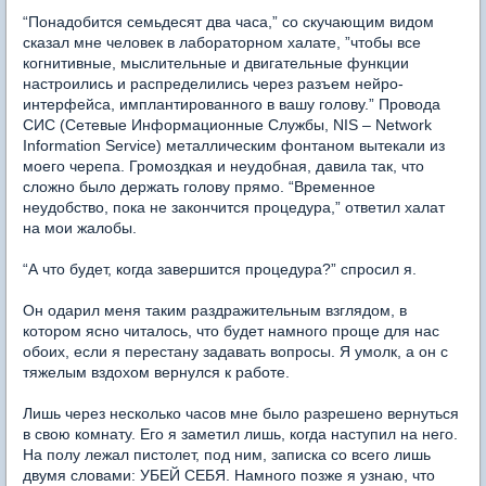
“Понадобится семьдесят два часа,” со скучающим видом
сказал мне человек в лабораторном халате, ”чтобы все
когнитивные, мыслительные и двигательные функции
настроились и распределились через разъем нейро-
интерфейса, имплантированного в вашу голову.” Провода
СИС (Сетевые Информационные Службы, NIS –
Network
Information
Service
) металлическим фонтаном вытекали из
моего черепа.
Громоздкая и неудобная, давила так, что
сложно было держать голову прямо. “Временное
неудобство, пока не закончится процедура,” ответил халат
на мои жалобы.
“А что будет, когда завершится процедура?” спросил я.
Он одарил меня таким раздражительным взглядом, в
котором ясно читалось, что будет намного проще для нас
обоих, если я перестану задавать вопросы. Я умолк, а он с
тяжелым вздохом вернулся к работе.
Лишь через несколько часов мне было разрешено вернуться
в свою комнату. Его я заметил лишь, когда наступил на него.
На полу лежал пистолет, под ним, записка со всего лишь
двумя словами: УБЕЙ СЕБЯ. Намного позже я узнаю, что