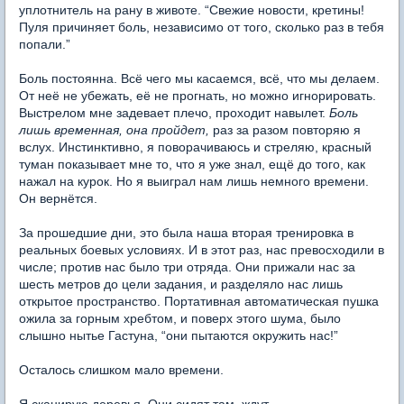
уплотнитель на рану в животе. “Свежие новости, кретины!
Пуля причиняет боль, независимо от того, сколько раз в тебя
попали.”
Боль постоянна. Всё чего мы касаемся, всё, что мы делаем.
От неё не убежать, её не прогнать, но можно игнорировать.
Выстрелом мне задевает плечо, проходит навылет.
Боль
лишь временная, она пройдет,
раз за разом повторяю я
вслух. Инстинктивно, я поворачиваюсь и стреляю, красный
туман показывает мне то, что я уже знал, ещё до того, как
нажал на курок. Но я выиграл нам лишь немного времени.
Он вернётся.
За прошедшие дни, это была наша вторая тренировка в
реальных боевых условиях. И в этот раз, нас превосходили в
числе; против нас было три отряда. Они прижали нас за
шесть метров до цели задания, и разделяло нас лишь
открытое пространство. Портативная автоматическая пушка
ожила за горным хребтом, и поверх этого шума, было
слышно нытье Гастуна, “они пытаются окружить нас!”
Осталось слишком мало времени.
Я сканирую деревья. Они сидят там, ждут.