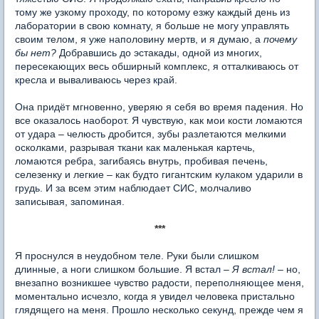
тому же узкому проходу, по которому езжу каждый день из
лаборатории в свою комнату, я больше не могу управлять
своим телом, я уже наполовину мертв, и я думаю, а
почему
бы нет?
Добравшись до эстакады, одной из многих,
пересекающих весь обширный комплекс, я отталкиваюсь от
кресла и вываливаюсь через край.
Она придёт мгновенно, уверяю я себя во время падения. Но
все оказалось наоборот. Я чувствую, как мои кости ломаются
от удара – челюсть дробится, зубы разлетаются мелкими
осколками, разрывая ткани как маленькая картечь,
ломаются ребра, загибаясь внутрь, пробивая печень,
селезенку и легкие – как будто гигантским кулаком ударили в
грудь. И за всем этим наблюдает СИС, молчаливо
записывая, запоминая.
***
Я проснулся в неудобном теле. Руки были слишком
длинные, а ноги слишком большие. Я встал –
Я встал!
– но,
внезапно возникшее чувство радости, переполняющее меня,
моментально исчезло, когда я увидел человека пристально
глядящего на меня. Прошло несколько секунд, прежде чем я