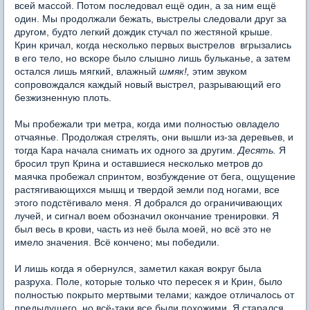
всей массой. Потом последовал ещё один, а за ним ещё
один. Мы продолжали бежать, выстрелы следовали друг за
другом, будто легкий дождик стучал по жестяной крыше.
Крин кричал, когда несколько первых выстрелов вгрызались
в его тело, но вскоре было слышно лишь бульканье, а затем
остался лишь мягкий, влажный
шмяк!,
этим звуком
сопровождался каждый новый выстрел, разрывающий его
безжизненную плоть.
Мы пробежали три метра, когда ими полностью овладело
отчаянье. Продолжая стрелять, они вышли из-за деревьев, и
тогда Кара начала снимать их одного за другим.
Десять.
Я
бросил труп Крина и оставшиеся несколько метров до
маячка пробежал спринтом, возбуждение от бега, ощущение
растягивающихся мышц и твердой земли под ногами, все
этого подстёгивало меня. Я добрался до ограничивающих
лучей, и сигнал воем обозначил окончание тренировки. Я
был весь в крови, часть из неё была моей, но всё это не
имело значения. Всё кончено; мы победили.
И лишь когда я обернулся, заметил какая вокруг была
разруха. Поле, которые только что пересек я и Крин, было
полностью покрыто мертвыми телами; каждое отличалось от
предыдущего, но всё-таки все были похожими. Я старался