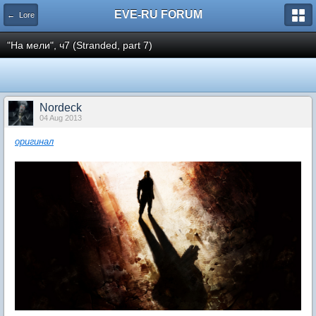
EVE-RU FORUM
← Lore
"На мели", ч7 (Stranded, part 7)
Nordeck
04 Aug 2013
оригинал