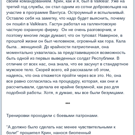
своим командованием. Крин, как и я, был в Valkl
e
ar. Уже на
третий год службы, он стал одним из сотни добровольцев на
участие в программе Вантуса. Остроумный и вспыльчивый.
Оставлю себя на заметку, что надо будет выяснить, почему
он пошёл в Valklears. Гастун работал на галлентовскую
частную охранную фирму. Он не очень разговорчив, и
поэтому многие люди думают, что он туповат. Наверное, в
прошлой жизни он был человеком, огромный как гора. Кала
была…женщиной. До крайности патриотичная, она
моментально ухватилась за представившуюся возможность
быть одной из первых выведенных солдат Республики. В
отличие от всех нас, она знала, что ее засунут в стандартное
мужское тело. Скорей всего, ей рассказали об этом,
надеясь, что она откажется пройти через все это. Но, она
все равно согласилась на процедуру, которая, как они и
рассчитывали, сделала ее крайне безумной, как раз для
подобной работы. Хотя, я думаю, мы все были безумцами.
***
Тренировки проходили с боевыми патронами.
“А должно было сделать нас менее чувствительными к
боли!” прошипел Крин, нанося биопенный