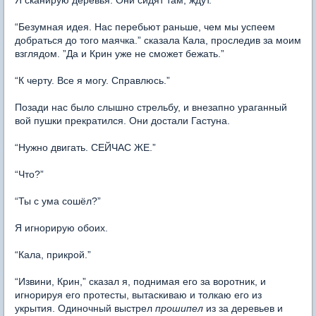
“Безумная идея. Нас перебьют раньше, чем мы успеем
добраться до того маячка.” сказала Кала, проследив за моим
взглядом. ”Да и Крин уже не сможет бежать.”
“К черту. Все я могу. Справлюсь.”
Позади нас было слышно стрельбу, и внезапно ураганный
вой пушки прекратился. Они достали Гастуна.
“
Нужно двигать. СЕЙЧАС ЖЕ.
”
“Что?”
“Ты с ума сошёл?”
Я игнорирую обоих.
“Кала, прикрой.”
“Извини, Крин,” сказал я, поднимая его за воротник, и
игнорируя его протесты, вытаскиваю и толкаю его из
укрытия. Одиночный выстрел
прошипел
из за деревьев и