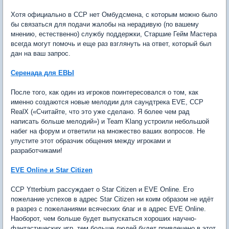
Хотя официально в ССР нет Омбудсмена, с которым можно было
бы связаться для подачи жалобы на нерадивую (по вашему
мнению, естественно) службу поддержки, Старшие Гейм Мастера
всегда могут помочь и еще раз взглянуть на ответ, который был
дан на ваш запрос.
Серенада для ЕВЫ
После того, как один из игроков поинтересовался о том, как
именно создаются новые мелодии для саундтрека EVE, ССР
RealX («Считайте, что это уже сделано. Я более чем рад
написать больше мелодий») и Team Klang устроили небольшой
набег на форум и ответили на множество ваших вопросов. Не
упустите этот образчик общения между игроками и
разработчиками!
EVE Online и Star Citizen
CCP Ytterbium рассуждает о Star Citizen и EVE Online. Его
пожелание успехов в адрес Star Citizen ни коим образом не идёт
в разрез с пожеланиями всяческих благ и в адрес EVE Online.
Наоборот, чем больше будет выпускаться хороших научно-
фантастических игр, тем больше людей будет привлечено в этот