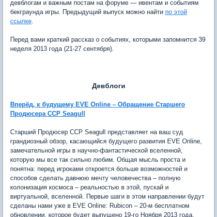
девблогам и важным постам на форуме — ивентам и событиям
бекграунда игры. Предыдущий выпуск можно найти
по этой
ссылке
.
Перед вами краткий рассказ о событиях, которыми запомнится 39
неделя 2013 года (21-27 сентября).
Девблоги
Вперёд, к будущему EVE Online – Обращение Старшего
Продюсера CCP Seagull
Старший Продюсер CCP Seagull представляет на ваш суд
грандиозный обзор, касающийся будущего развития EVE Online,
замечательной игры в научно-фантастической вселенной,
которую мы все так сильно любим. Общая мысль проста и
понятна: перед игроками откроется больше возможностей и
способов сделать давнюю мечту человечества – полную
колонизация космоса – реальностью в этой, пускай и
виртуальной, вселенной. Первые шаги в этом направлении будут
сделаны нами уже в EVE Online: Rubicon – 20-м бесплатном
обновлении, которое будет выпущено 19-го Ноября 2013 года.