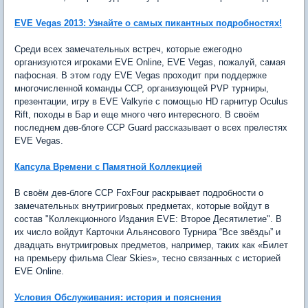
EVE Vegas 2013: Узнайте о самых пикантных подробностях!
Среди всех замечательных встреч, которые ежегодно
организуются игроками EVE Online, EVE Vegas, пожалуй, самая
пафосная. В этом году EVE Vegas проходит при поддержке
многочисленной команды ССР, организующей PVP турниры,
презентации, игру в EVE Valkyrie с помощью HD гарнитур Oculus
Rift, походы в Бар и еще много чего интересного. В своём
последнем дев-блоге CCP Guard рассказывает о всех прелестях
EVE Vegas.
Капсула Времени с Памятной Коллекцией
В своём дев-блоге CCP FoxFour раскрывает подробности о
замечательных внутриигровых предметах, которые войдут в
состав "Коллекционного Издания EVE: Второе Десятилетие". В
их число войдут Карточки Альянсового Турнира “Все звёзды” и
двадцать внутриигровых предметов, например, таких как «Билет
на премьеру фильма Clear Skies», тесно связанных с историей
EVE Online.
Условия Обслуживания: история и пояснения