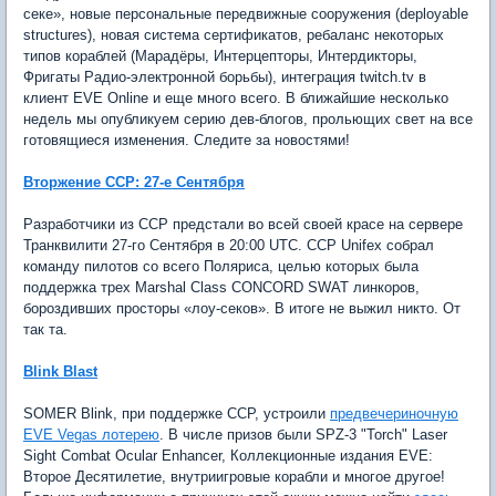
секе», новые персональные передвижные сооружения (deployable
structures), новая система сертификатов, ребаланс некоторых
типов кораблей (Марадёры, Интерцепторы, Интердикторы,
Фригаты Радио-электронной борьбы), интеграция twitch.tv в
клиент EVE Online и еще много всего. В ближайшие несколько
недель мы опубликуем серию дев-блогов, прольющих свет на все
готовящиеся изменения. Следите за новостями!
Вторжение ССР: 27-е Сентября
Разработчики из ССР предстали во всей своей красе на сервере
Транквилити 27-го Сентября в 20:00 UTC. CCP Unifex собрал
команду пилотов со всего Поляриса, целью которых была
поддержка трех Marshal Class CONCORD SWAT линкоров,
бороздивших просторы «лоу-секов». В итоге не выжил никто. От
так та.
Blink Blast
SOMER Blink, при поддержке CCP, устроили
предвечериночную
EVE Vegas лотерею
. В числе призов были SPZ-3 "Torch" Laser
Sight Combat Ocular Enhancer, Коллекционные издания EVE:
Второе Десятилетие, внутриигровые корабли и многое другое!