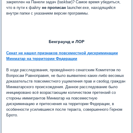
закреплен на Панели задач (taskbar)? Самое время убедиться,
что в пути к файлу
не прописан
launcher.exe, находящийся
внутри папки с указанием версии программы.
Бекграунд и ЛОР
Сенат не нашел признаков повсеместной дискриминации
Минматар на территории Федерации
В ходе расследования, проведённого сенатским Комитетом по
Вопросам Равноправия, не было выявилено каких-либо весомых
доказательств повсеместного ущемления прав и свобод граждан
Минматарского происхождения. Данное расследование было
инициировано всё возрастающим количеством претензий со
стороны иммигрантов Минматар на повсеместную
дискриминацию и притеснения на территории Федерации, в
особенности усилившиеся после теракта, совершенного Герном
Брото.