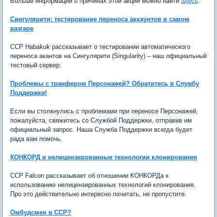
Больше информации о причинах этой акции можно найти
здесь
.
Сингулярити: тестирование переноса аккаунтов в самом
разгаре
CCP Habakuk рассказывает о тестировании автоматического
переноса акантов на Сингулярити (Singularity) – наш официальный
тестовый сервер.
Проблемы с транфером Персонажей? Обратитесь в Службу
Поддержки!
Если вы столкнулись с проблемами при переносе Персонажей,
пожалуйста, свяжитесь со Службой Поддержки, отправив им
официальный запрос. Наша Служба Поддержки всегда будет
рада вам помочь.
КОНКОРД и нелицензированные технологии клонирования
CCP Falcon рассказывает об отношении КОНКОРДа к
использованию нелицензированных технологий клонирования.
Про это действительно интересно почитать, не пропустите.
Омбудсмен в ССР?