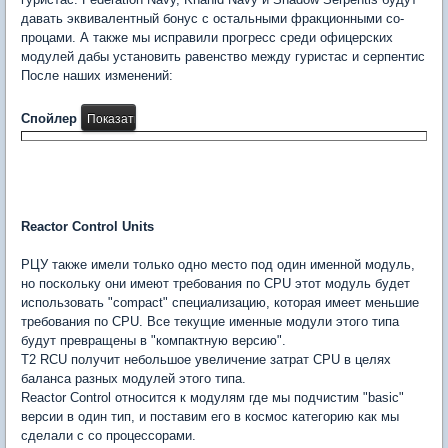
давать эквивалентный бонус с остальными фракционными со-
процами. А также мы исправили прогресс среди офицерских
модулей дабы установить равенство между гуристас и серпентис
После наших изменений:
Спойлер
Reactor Control Units
РЦУ также имели только одно место под один именной модуль,
но поскольку они имеют требования по CPU этот модуль будет
использовать "compact" специализацию, которая имеет меньшие
требования по CPU. Все текущие именные модули этого типа
будут превращены в "компактную версию".
Т2 RCU получит небольшое увеличение затрат CPU в целях
баланса разных модулей этого типа.
Reactor Control относится к модулям где мы подчистим "basic"
версии в один тип, и поставим его в космос категорию как мы
сделали с со процессорами.