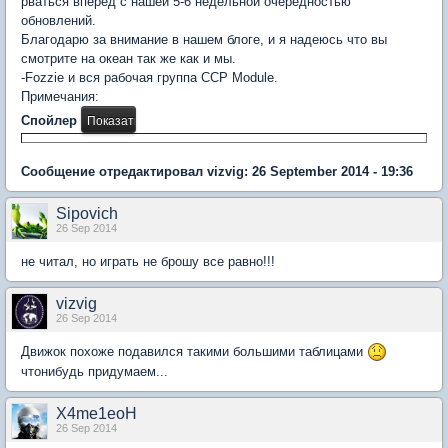
рваться вперёд с нашей 5-6 недельной очерёдностью
обновлений.
Благодарю за внимание в нашем блоге, и я надеюсь что вы
смотрите на океан так же как и мы.
-Fozzie и вся рабочая группа CCP Module.
Примечания:
Спойлер
Сообщение отредактировал vizvig: 26 September 2014 - 19:36
Sipovich
26 Sep 2014
не читал, но играть не брошу все равно!!!
vizvig
26 Sep 2014
Движок похоже подавился такими большими таблицами
чтонибудь придумаем...
X4me1eoH
26 Sep 2014