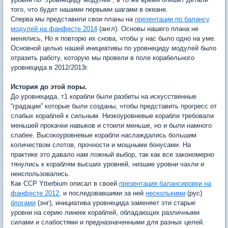
того, что будет нашими первыми шагами в океане.
Сперва мы представили свои планы на
презентации по балансу
модулей на фанфесте 2014
(англ). Основы нашего плана не
менялись, Но я повторю их снова, чтобы у нас было одно на уме.
Основной целью нашей инициативы по уровнециду модулей было
отразить работу, которую мы провели в поле корабельного
уровнецида в 2012/2013г.
История до этой поры.
До уровнецида, т1 корабли были разбиты на искусственные
“градации” которые были созданы, чтобы представить прогресс от
слабых кораблей к сильным. Низкоуровневые корабли требовали
меньшей прокачки навыков и стоили меньше, но и были намного
слабее. Высокоуровневые корабли наслаждались большим
количеством слотов, прочности и мощными бонусами. На
практике это давало нам ложный выбор, так как все закономерно
тянулись к кораблям высших уровней, низшие уровни чахли и
неиспользовались.
Как CCP Ytterbium описал в своей
презентация балансировки на
фанфесте 2012
, и последовавшими за ней
несколькими
(рус)
блогами
(энг), инициатива уровнецида заменяет эти старые
уровни на серию линеек кораблей, обладающих различными
силами и слабостями и предназначенными для разных целей.