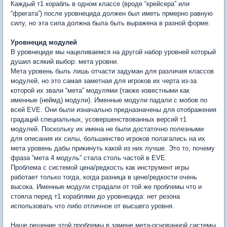
Каждый т1 корабль в одном классе (вроде “крейсера” или
“фрегата”) после уровнецида должен был иметь прмерно равную
силу, но эта сила должна была быть выражена в разной форме.
Уровнецид модулей
В уровнециде мы нацеливаемся на другой набор уровней который
душил всякий выбор: мета уровни.
Мета уровень быль лишь отчасти задуман для различия классов
модулей, но это самая заметная для игроков их черта из-за
которой их звали “мета” модулями (также известными как
именные (неймд) модули). Именные модули падали с мобов по
всей EVE. Они были изначально предназначены для отображения
градаций специальных, усовершенствованных версий т1
модулей. Поскольку их имена не были достаточно полезными
для описания их силы, большинство игроков полагались на их
мета уровень дабы прикинуть какой из них лучше. Это то, почему
фраза “мета 4 модуль” стала столь частой в EVE.
Проблема с системой цена/редкость как инструмент игры
работает только тогда, когда разница в цене/редкости очень
высока. Именные модули страдали от той же проблемы что и
стояла перед т1 кораблями до уровнецида: нет резона
использовать что либо отличное от высшего уровня.
Наше решение этой проблемы в замене мета-основанной системы