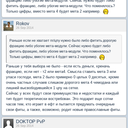
фракцию либо убогие мета-модули. Сейчас нужно будет либо
фитить фракцию, либо убогие мета-модули. Что поменялось?
Только цифры, вместо мета 4 будет мета 2 например.
Rokov
26 Sep 2014
Раньше если не хватает пг/цпу нужно было либо фитить дорогую
фракцию либо убогие мета-модули. Сейчас нужно будет либо
фитить фракцию, либо убогие мета-модули. Что поменялось?
Только цифры, вместо мета 4 будет мета 2 например.
Раньше у тебя выбора не было - если есть деньги, хреначь
фракцию, если нет - т2 или мета4. Смысла ставить мета 3 или
упаси господи, мета 2 было примерно 0 целых 0 десятых, кроме
очень частных случаев слишком дорогого мета 4 чемодана или
лишней высвободившейся 1 цпу на сетке.
Сейчас у всех будут свои преимущества и недостатки и каждый
тип будет теоретически востребован. Это подарит еще сотни
часов тем, кто играет в ефт и пытается придумать очередные
свои фиты, а также, возможно, родит новые православные фиты.
DOKTOP PvP
26 Sep 2014