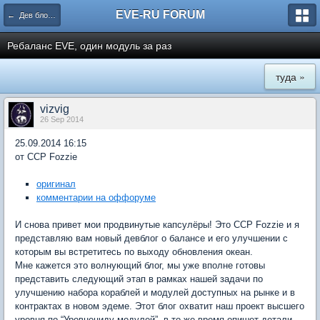
EVE-RU FORUM
← Дев блоги и патчи
Ребаланс EVE, один модуль за раз
туда »
vizvig
26 Sep 2014
25.09.2014 16:15
от CCP Fozzie
оригинал
комментарии на оффоруме
И снова привет мои продвинутые капсулёры! Это CCP Fozzie и я
представляю вам новый девблог о балансе и его улучшении с
которым вы встретитесь по выходу обновления океан.
Мне кажется это волнующий блог, мы уже вполне готовы
представить следующий этап в рамках нашей задачи по
улучшению набора кораблей и модулей доступных на рынке и в
контрактах в новом эдеме. Этот блог охватит наш проект высшего
уровня по “Уровнециду модулей”, в то же время опишет детали