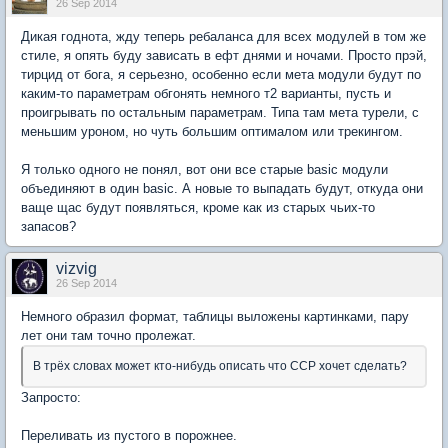
26 Sep 2014
Дикая годнота, жду теперь ребаланса для всех модулей в том же
стиле, я опять буду зависать в ефт днями и ночами. Просто прэй,
тирцид от бога, я серьезно, особенно если мета модули будут по
каким-то параметрам обгонять немного т2 варианты, пусть и
проигрывать по остальным параметрам. Типа там мета турели, с
меньшим уроном, но чуть большим оптималом или трекингом.
Я только одного не понял, вот они все старые basic модули
объединяют в один basic. А новые то выпадать будут, откуда они
ваще щас будут появляться, кроме как из старых чьих-то
запасов?
vizvig
26 Sep 2014
Немного образил формат, таблицы выложены картинками, пару
лет они там точно пролежат.
В трёх словах может кто-нибудь описать что CCP хочет сделать?
Запросто:
Переливать из пустого в порожнее.