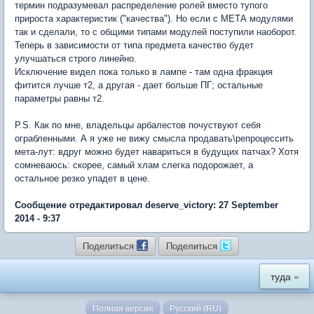
термин подразумевал распределение ролей вместо тупого
прироста характеристик ("качества"). Но если с МЕТА модулями
так и сделали, то с общими типами модулей поступили наоборот.
Теперь в зависимости от типа предмета качество будет
улучшаться строго линейно.
Исключение видел пока только в лампе - там одна фракция
фитится лучше т2, а другая - дает больше ПГ; остальные
параметры равны т2.
P.S. Как по мне, владельцы арбалестов почуствуют себя
ограбленными. А я уже не вижу смысла продавать\репроцессить
мета-лут: вдруг можно будет навариться в будущих патчах? Хотя
сомневаюсь: скорее, самый хлам слегка подорожает, а
остальное резко упадет в цене.
Сообщение отредактировал deserve_victory: 27 September
2014 - 9:37
Поделиться
Поделиться
туда »
Полная версия
Русский (RU)