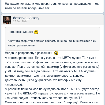
Направление мысли мне нравиться, конкретная реализация - нет.
Хотя по лайтам вроде ниче так.
deserve_victory
27 Sep 2014
Чёрт, не закупился
А вот что творится с флюкс-койлами я не понял. Мне кажется в их
инфе противоречие.
Недавно репроцеснул ракетницы
А противоречия нет. Точно указано, что МЕТА лучше Т1 и хуже
Т2, космос лучше т2, фракция лучше космоса, а дальше все как
раньше. При этом основной параметр (у флюксов это реген капы)
у МЕТА модулей всегда равный. Отличаются у МЕТА модулей
другие параметры - фиттинг, вместительность, капоюз,
длительность цикла (у флюксов это штраф к объему
капацитора).
А розовым пони рокова не суждено сбыться - МЕТА будет всегда
хуже Т2. По ЛЮБОМУ параметру, кроме фитинга естественно. Но
что меня радует - теперь космос стабильно лучше Т2.
Хотя не понимаю, как тут уместно слово "тиерцид". Раньше этот