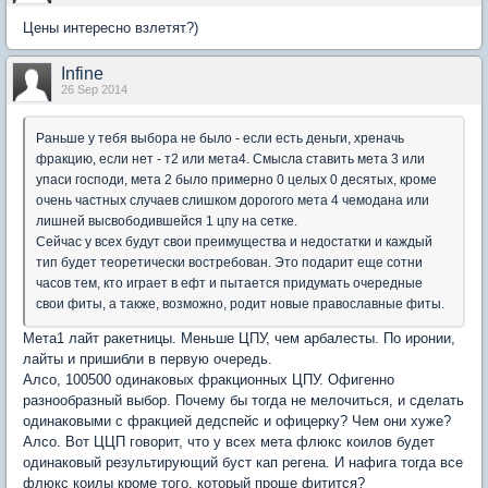
Цены интересно взлетят?)
Infine
26 Sep 2014
Раньше у тебя выбора не было - если есть деньги, хреначь
фракцию, если нет - т2 или мета4. Смысла ставить мета 3 или
упаси господи, мета 2 было примерно 0 целых 0 десятых, кроме
очень частных случаев слишком дорогого мета 4 чемодана или
лишней высвободившейся 1 цпу на сетке.
Сейчас у всех будут свои преимущества и недостатки и каждый
тип будет теоретически востребован. Это подарит еще сотни
часов тем, кто играет в ефт и пытается придумать очередные
свои фиты, а также, возможно, родит новые православные фиты.
Мета1 лайт ракетницы. Меньше ЦПУ, чем арбалесты. По иронии,
лайты и пришибли в первую очередь.
Алсо, 100500 одинаковых фракционных ЦПУ. Офигенно
разнообразный выбор. Почему бы тогда не мелочиться, и сделать
одинаковыми с фракцией дедспейс и офицерку? Чем они хуже?
Алсо. Вот ЦЦП говорит, что у всех мета флюкс коилов будет
одинаковый результирующий буст кап регена. И нафига тогда все
флюкс коилы кроме того, который проще фитится?