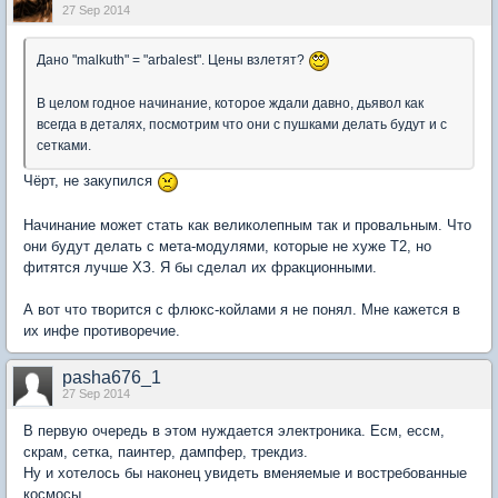
27 Sep 2014
Дано "malkuth" = "arbalest". Цены взлетят?
В целом годное начинание, которое ждали давно, дьявол как
всегда в деталях, посмотрим что они с пушками делать будут и с
сетками.
Чёрт, не закупился
Начинание может стать как великолепным так и провальным. Что
они будут делать с мета-модулями, которые не хуже Т2, но
фитятся лучше ХЗ. Я бы сделал их фракционными.
А вот что творится с флюкс-койлами я не понял. Мне кажется в
их инфе противоречие.
pasha676_1
27 Sep 2014
В первую очередь в этом нуждается электроника. Есм, ессм,
скрам, сетка, паинтер, дампфер, трекдиз.
Ну и хотелось бы наконец увидеть вменяемые и востребованные
космосы.