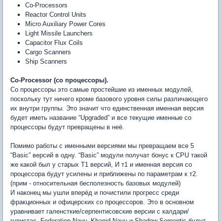
Co-Processors
Reactor Control Units
Micro Auxiliary Power Cores
Light Missile Launchers
Capacitor Flux Coils
Cargo Scanners
Ship Scanners
Co-Processor (со процессоры).
Со процессоры это самые простейшие из именных модулей,
поскольку тут ничего кроме базового уровня силы различающего
их внутри группы. Это значит что единственная именная версия
будет иметь название “Upgraded” и все текущие именные со
процессоры будут превращены в неё.
Помимо работы с именными версиями мы превращаем все 5
“Basic” версий в одну. “Basic” модули получат бонус к CPU такой
же какой был у старых T1 версий, И т1 и именная версия со
процессора будут усилены и приближены по параметрам к т2.
(прим - относительная бесполезность базовых модулей)
И наконец мы ушли вперёд и почистили прогресс среди
фракционных и офицерских со процессоров. Это в основном
уравнивает галенсткие/серпентисовские версии с калдари/
гуристас. Federation Navy, Khanid Navy и Shadow Serpentis будут