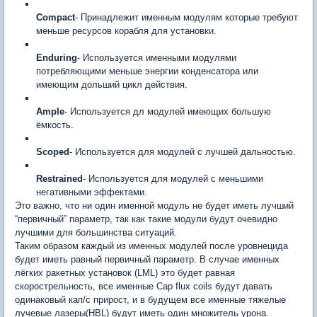
Compact
- Принадлежит именным модулям которые требуют
меньше ресурсов корабля для установки.
Enduring
- Используется именными модулями
потребляющими меньше энергии конденсатора или
имеющим дольший цикл действия.
Ample
- Используется дл модулей имеющих большую
ёмкость.
Scoped
- Используется для модулей с лучшей дальностью.
Restrained
- Используется для модулей с меньшими
негативными эффектами.
Это важно, что ни один именной модуль не будет иметь лучший
“первичный” параметр, так как такие модули будут очевидно
лучшими для большинства ситуаций.
Таким образом каждый из именных модулей после уровнецида
будет иметь равный первичный параметр. В случае именных
лёгких ракетных установок (LML) это будет равная
скорострельность, все именные Cap flux coils будут давать
одинаковый кап/с прирост, и в будущем все именные тяжелые
лучевые лазеры(HBL) будут иметь один множитель урона.