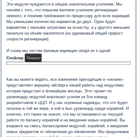
Эти модули нуждаются в общем значительном усилении. Мы
начнём с того, что повысим валовое усиление регенерации
немного, и понизим требования по процессору для всех вариаций.
Мы уменьшим количество вариантов до двух. Один будет
вариантом с малыми затратами на оснастку, а у другого меньшее
пенальти на объём накопителя (но одинаковый общий прирост
скорости регенерации).
И снова мы чистим базовые вариации сводя их к одной.
Спойлер
Как вы можете видеть, все изменения приходящие в «океане»
представляют вершину айсберга нашей работы над модулями,
которая предстоит в ближайшие месяцы. Этот проект по
уровнециду модулей вовлекает усилия из 5ти команд
разработчиков в ЦЦП. И у нас огромные надежды, что это будет
полезно в той же мере, в кой и был уровнецид среди кораблей. И
конечно, это также не значит, что мы остановимся на текущей
работе по балансу кораблей и на введении новых кораблей. Вы
взираете на смесь балансировки модулей, кораблей, и введения
новых предметов от обновления до обновления. Мы продолжаем